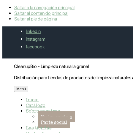
Saltar a la navegación principal
Saltar al contenido principal
Saltar al pie de página
linkedin
instagram
facebook
CleanupBio - Limpieza natural a granel
Distribución para tiendas de productos de limpieza naturales 
Menú
Inicio
Catálogo
Sobre nosotras
En los medios
Parte social
Las tiendas