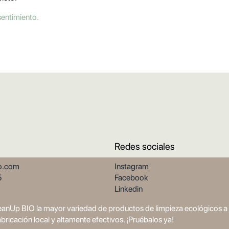
sentimiento.
Redes sociales
o.com
Instagram
5
Facebook
Linkedin
eanUp BIO la mayor variedad de productos de limpieza ecológicos a g
abricación local y altamente efectivos. ¡Pruébalos ya!