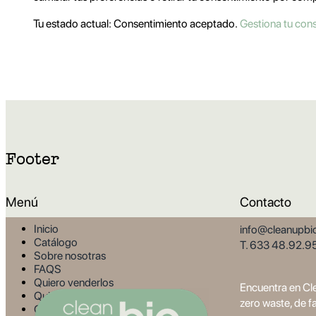
Tu estado actual: Consentimiento aceptado.
Gestiona tu con
Footer
Menú
Contacto
Inicio
info@cleanupbi
Catálogo
T. 633 48.92.9
Sobre nosotras
FAQS
Quiero venderlos
Encuentra en Cl
Quiero probarlos
zero waste, de f
Contacto