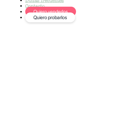
Dudas frecuentes
Contacto
Quiero venderlos
Quiero probarlos
Política de Coo