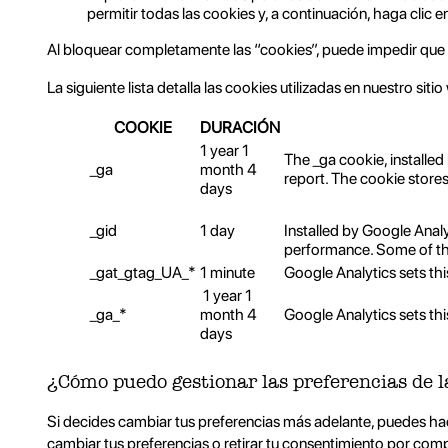
permitir todas las cookies y, a continuación, haga clic e
Al bloquear completamente las “cookies”, puede impedir que 
La siguiente lista detalla las cookies utilizadas en nuestro sitio
COOKIE
DURACIÓN
1 year 1
The _ga cookie, installed
_ga
month 4
report. The cookie store
days
_gid
1 day
Installed by Google Analy
performance. Some of the 
_gat_gtag_UA_*
1 minute
Google Analytics sets thi
1 year 1
_ga_*
month 4
Google Analytics sets th
days
¿Cómo puedo gestionar las preferencias de l
Si decides cambiar tus preferencias más adelante, puedes hace
cambiar tus preferencias o retirar tu consentimiento por com