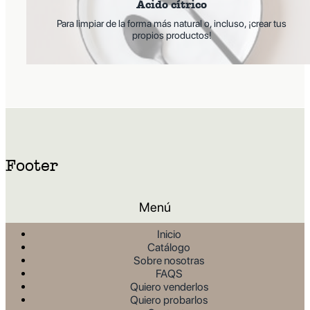
Ácido cítrico
Para limpiar de la forma más natural o, incluso, ¡crear tus
propios productos!
Footer
Menú
Inicio
Catálogo
Sobre nosotras
FAQS
Quiero venderlos
Quiero probarlos