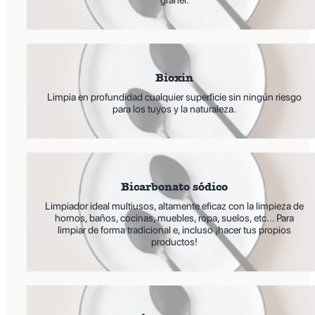
Bioxin
Limpia en profundidad cualquier superficie sin ningún riesgo
para los tuyos y la naturaleza.
Bicarbonato sódico
Limpiador ideal multiusos, altamente eficaz con la limpieza de
hornos, baños, cocinas, muebles, ropa, suelos, etc... Para
limpiar de forma tradicional e, incluso ¡hacer tus propios
productos!